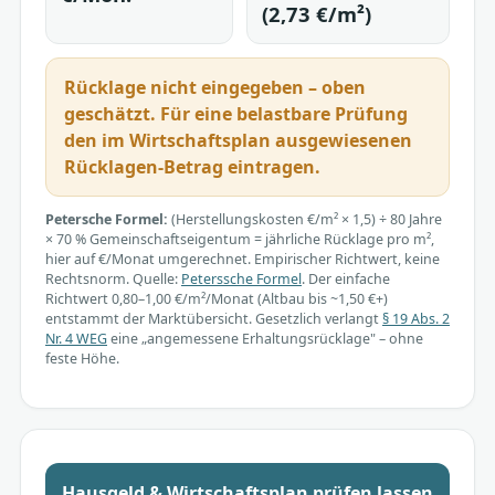
(2,73 €/m²)
Rücklage nicht eingegeben – oben
geschätzt. Für eine belastbare Prüfung
den im Wirtschaftsplan ausgewiesenen
Rücklagen-Betrag eintragen.
Petersche Formel:
(Herstellungskosten €/m² × 1,5) ÷ 80 Jahre
× 70 % Gemeinschaftseigentum = jährliche Rücklage pro m²,
hier auf €/Monat umgerechnet. Empirischer Richtwert, keine
Rechtsnorm. Quelle:
Peterssche Formel
. Der einfache
Richtwert 0,80–1,00 €/m²/Monat (Altbau bis ~1,50 €+)
entstammt der Marktübersicht. Gesetzlich verlangt
§ 19 Abs. 2
Nr. 4 WEG
eine „angemessene Erhaltungsrücklage" – ohne
feste Höhe.
Hausgeld & Wirtschaftsplan prüfen lassen