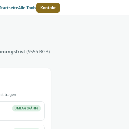
Startseite
Alle Tools
Kontakt
hnungsfrist
(§556 BGB)
bst tragen
UMLAGEFÄHIG