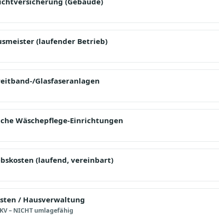
lichtversicherung (Gebäude)
smeister (laufender Betrieb)
eitband-/Glasfaseranlagen
iche Wäschepflege-Einrichtungen
ebskosten (laufend, vereinbart)
sten / Hausverwaltung
trKV – NICHT umlagefähig