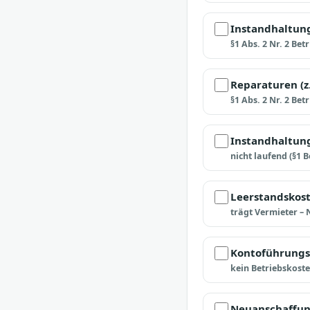
Instandhaltun
§1 Abs. 2 Nr. 2 Be
Reparaturen (z
§1 Abs. 2 Nr. 2 Be
Instandhaltun
nicht laufend (§1 
Leerstandskost
trägt Vermieter –
Kontoführungs
kein Betriebskost
Neuanschaffung