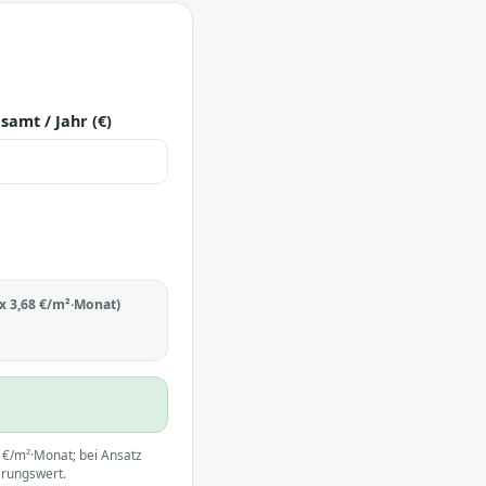
amt / Jahr (€)
x 3,68 €/m²·Monat)
7 €/m²·Monat; bei Ansatz
erungswert.