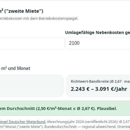
/m² ("zweite Miete")
etriebskosten mit dem Betriebskostenspiegel.
Umlagefähige Nebenkosten ges
o m² und Monat
Richtwert-Bandbreite (Ø 2,67 · ma
2.243 € – 3.091 €/Jahr
m Durchschnitt (2,50 €/m²·Monat ≤ Ø 2,67 €). Plausibel.
iegel Deutscher Mieterbund
, Abrechnungsjahr 2024 (veröffentlicht 2026): Ø 2,6
€/m²·Monat ("zweite Miete"). Bundesdurchschnitt — regional abweichend, Orienti