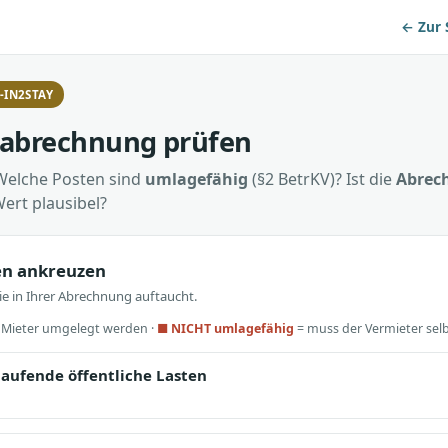
← Zur 
-IN2STAY
abrechnung prüfen
 Welche Posten sind
umlagefähig
(§2 BetrKV)? Ist die
Abrec
ert plausibel?
nen ankreuzen
die in Ihrer Abrechnung auftaucht.
f Mieter umgelegt werden ·
■ NICHT umlagefähig
= muss der Vermieter sel
laufende öffentliche Lasten