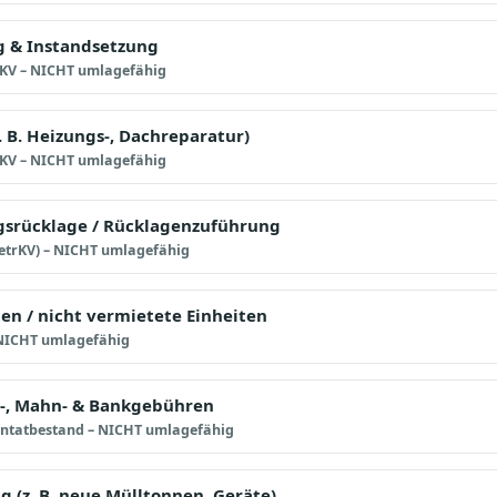
g & Instandsetzung
trKV – NICHT umlagefähig
. B. Heizungs-, Dachreparatur)
trKV – NICHT umlagefähig
gsrücklage / Rücklagenzuführung
BetrKV) – NICHT umlagefähig
en / nicht vermietete Einheiten
 NICHT umlagefähig
-, Mahn- & Bankgebühren
entatbestand – NICHT umlagefähig
 (z. B. neue Mülltonnen, Geräte)