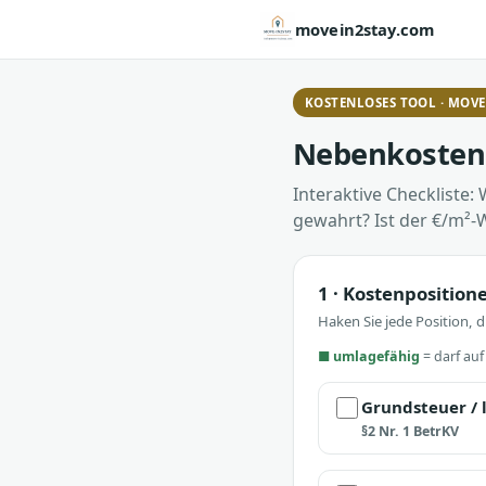
movein2stay.com
KOSTENLOSES TOOL · MOVE
Nebenkosten
Interaktive Checkliste:
gewahrt? Ist der €/m²-W
1 · Kostenpositio
Haken Sie jede Position, 
■ umlagefähig
= darf au
Grundsteuer / 
§2 Nr. 1 BetrKV