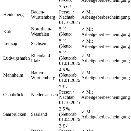
Arbeitgeberbescheinigung
3.5 € /
Baden-
Person /
✓ Mit
Heidelberg
Württemberg
Nacht
ab
Arbeitgeberbescheinigung
01.10.2025
Nordrhein-
5 %
✓ Mit
Köln
Westfalen
(Netto)
Arbeitgeberbescheinigung
5 %
✓ Mit
Leipzig
Sachsen
(Netto)
Arbeitgeberbescheinigung
5 %
Rheinland-
✓ Mit
Ludwigshafen
(Netto)
ab
Pfalz
Arbeitgeberbescheinigung
01.01.2026
4.5 %
Baden-
✓ Mit
Mannheim
(Netto)
ab
Württemberg
Arbeitgeberbescheinigung
01.01.2026
2 € /
Person /
✓ Mit
Osnabrück
Niedersachsen
Nacht
ab
Arbeitgeberbescheinigung
01.10.2025
3.5 %
✓ Mit
Saarbrücken
Saarland
(Netto)
ab
Arbeitgeberbescheinigung
01.04.2026
3 € /