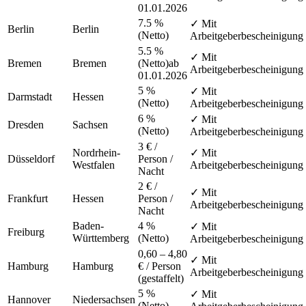
01.01.2026
7.5 %
✓ Mit
Berlin
Berlin
(Netto)
Arbeitgeberbescheinigung
5.5 %
✓ Mit
Bremen
Bremen
(Netto)
ab
Arbeitgeberbescheinigung
01.01.2026
5 %
✓ Mit
Darmstadt
Hessen
(Netto)
Arbeitgeberbescheinigung
6 %
✓ Mit
Dresden
Sachsen
(Netto)
Arbeitgeberbescheinigung
3 € /
Nordrhein-
✓ Mit
Düsseldorf
Person /
Westfalen
Arbeitgeberbescheinigung
Nacht
2 € /
✓ Mit
Frankfurt
Hessen
Person /
Arbeitgeberbescheinigung
Nacht
Baden-
4 %
✓ Mit
Freiburg
Württemberg
(Netto)
Arbeitgeberbescheinigung
0,60 – 4,80
✓ Mit
Hamburg
Hamburg
€ / Person
Arbeitgeberbescheinigung
(gestaffelt)
5 %
✓ Mit
Hannover
Niedersachsen
(Netto)