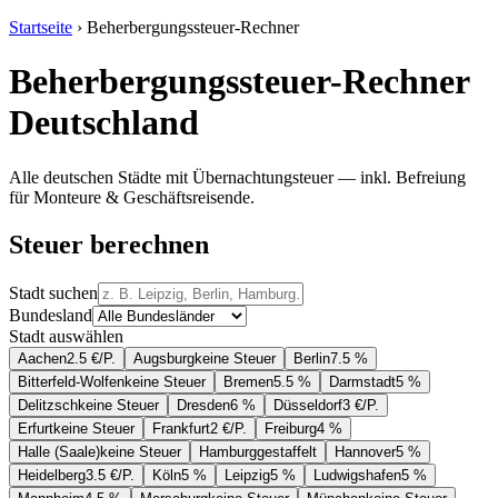
Startseite
› Beherbergungssteuer-Rechner
Beherbergungssteuer-Rechner
Deutschland
Alle deutschen Städte mit Übernachtungsteuer — inkl. Befreiung
für Monteure & Geschäftsreisende.
Steuer berechnen
Stadt suchen
Bundesland
Stadt auswählen
Aachen
2.5 €/P.
Augsburg
keine Steuer
Berlin
7.5 %
Bitterfeld-Wolfen
keine Steuer
Bremen
5.5 %
Darmstadt
5 %
Delitzsch
keine Steuer
Dresden
6 %
Düsseldorf
3 €/P.
Erfurt
keine Steuer
Frankfurt
2 €/P.
Freiburg
4 %
Halle (Saale)
keine Steuer
Hamburg
gestaffelt
Hannover
5 %
Heidelberg
3.5 €/P.
Köln
5 %
Leipzig
5 %
Ludwigshafen
5 %