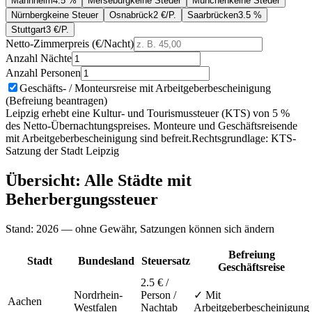
Mannheim
4.5 %
Merseburg
keine Steuer
München
keine Steuer
Nürnberg
keine Steuer
Osnabrück
2 €/P.
Saarbrücken
3.5 %
Stuttgart
3 €/P.
Netto-Zimmerpreis (€/Nacht)
Anzahl Nächte
Anzahl Personen
Geschäfts- / Monteursreise mit Arbeitgeberbescheinigung
(Befreiung beantragen)
Leipzig erhebt eine Kultur- und Tourismussteuer (KTS) von 5 %
des Netto-Übernachtungspreises. Monteure und Geschäftsreisende
mit Arbeitgeberbescheinigung sind befreit.
Rechtsgrundlage:
KTS-
Satzung der Stadt Leipzig
Übersicht: Alle Städte mit
Beherbergungssteuer
Stand: 2026 — ohne Gewähr, Satzungen können sich ändern
Befreiung
Stadt
Bundesland
Steuersatz
Geschäftsreise
2.5 € /
Nordrhein-
Person /
✓ Mit
Aachen
Westfalen
Nacht
ab
Arbeitgeberbescheinigung